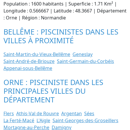
Population : 1600 habitants | Superficie : 1.71 Km² |
Longitude : 0.566667 | Latitude : 48.3667 | Département
: Orne | Région : Normandie
BELLÊME : PISCINISTES DANS LES
VILLES À PROXIMITÉ
Saint-Martin-du-Vieux-Bellême
Geneslay
Saint-André-de-Briouze
Saint-Germain-du-Corbéis
Appenai-sous-Bellême
ORNE : PISCINISTE DANS LES
PRINCIPALES VILLES DU
DÉPARTEMENT
Flers
Athis-Val de Rouvre
Argentan
Sées
La Ferté-Macé
L'Aigle
Saint-Georges-des-Groseillers
Mortagne-au-Perche
Damigny