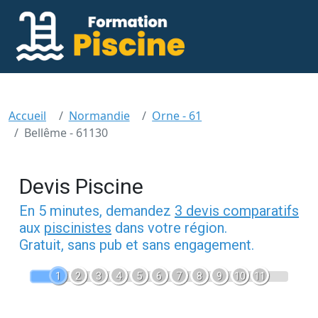
Accueil
Normandie
Orne - 61
Bellême - 61130
Devis Piscine
En 5 minutes, demandez
3 devis comparatifs
aux
piscinistes
dans votre région.
Gratuit, sans pub et sans engagement.
1
2
3
4
5
6
7
8
9
10
11