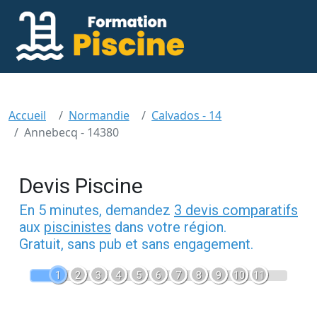
Accueil
Normandie
Calvados - 14
Annebecq - 14380
Devis Piscine
En 5 minutes, demandez
3 devis comparatifs
aux
piscinistes
dans votre région.
Gratuit, sans pub et sans engagement.
1
2
3
4
5
6
7
8
9
10
11