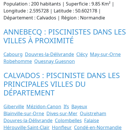
Population : 200 habitants | Superficie : 9.85 Km² |
Longitude : 2.595728 | Latitude : 50.602178 |
Département : Calvados | Région : Normandie
ANNEBECQ : PISCINISTES DANS LES
VILLES À PROXIMITÉ
Cabourg
Douvres-la-Délivrande
Clécy
May-sur-Orne
Robehomme
Quesnay Guesnon
CALVADOS : PISCINISTE DANS LES
PRINCIPALES VILLES DU
DÉPARTEMENT
Giberville
Mézidon-Canon
Ifs
Bayeux
Blainville-sur-Orne
Dives-sur-Mer
Ouistreham
Douvres-la-Délivrande
Colombelles
Falaise
Hérouville-Saint-Clair
Honfleur
Condé-en-Normandie