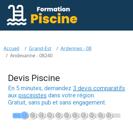
Accueil
Grand-Est
Ardennes - 08
Andevanne - 08240
Devis Piscine
En 5 minutes, demandez
3 devis comparatifs
aux
piscinistes
dans votre région.
Gratuit, sans pub et sans engagement.
1
2
3
4
5
6
7
8
9
10
11