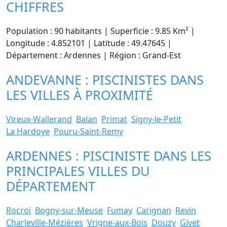
CHIFFRES
Population : 90 habitants | Superficie : 9.85 Km² |
Longitude : 4.852101 | Latitude : 49.47645 |
Département : Ardennes | Région : Grand-Est
ANDEVANNE : PISCINISTES DANS
LES VILLES À PROXIMITÉ
Vireux-Wallerand
Balan
Primat
Signy-le-Petit
La Hardoye
Pouru-Saint-Remy
ARDENNES : PISCINISTE DANS LES
PRINCIPALES VILLES DU
DÉPARTEMENT
Rocroi
Bogny-sur-Meuse
Fumay
Carignan
Revin
Charleville-Mézières
Vrigne-aux-Bois
Douzy
Givet