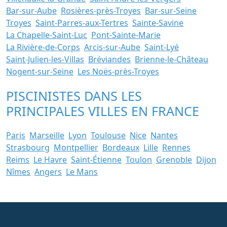
Bar-sur-Aube
Rosières-près-Troyes
Bar-sur-Seine
Troyes
Saint-Parres-aux-Tertres
Sainte-Savine
La Chapelle-Saint-Luc
Pont-Sainte-Marie
La Rivière-de-Corps
Arcis-sur-Aube
Saint-Lyé
Saint-Julien-les-Villas
Bréviandes
Brienne-le-Château
Nogent-sur-Seine
Les Noës-près-Troyes
PISCINISTES DANS LES
PRINCIPALES VILLES EN FRANCE
Paris
Marseille
Lyon
Toulouse
Nice
Nantes
Strasbourg
Montpellier
Bordeaux
Lille
Rennes
Reims
Le Havre
Saint-Étienne
Toulon
Grenoble
Dijon
Nîmes
Angers
Le Mans