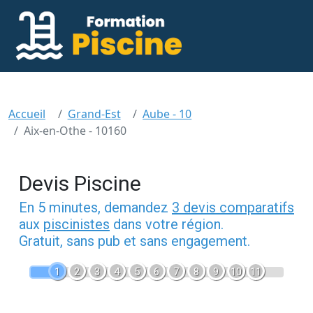
Accueil
Grand-Est
Aube - 10
Aix-en-Othe - 10160
Devis Piscine
En 5 minutes, demandez
3 devis comparatifs
aux
piscinistes
dans votre région.
Gratuit, sans pub et sans engagement.
1
2
3
4
5
6
7
8
9
10
11